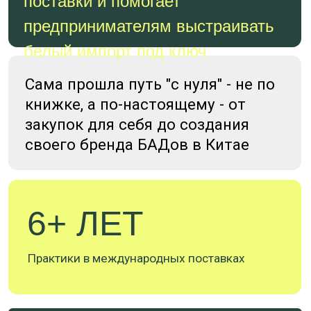
ПОЛНОЕ СОПРОВОЖДЕНИЕ
Подбор надёжного завода под ваш товар в
Китае и полное согласование условий поставки
с фабрикой или работа с уже выбранной
фабрикой
Помощь в открытии счёта и официальном
переводе денег в Китай
Организация ввоза образцов и сопровождение
доставки, в том числе подготовка и
оформление всех необходимых документов и
сопровождение прохождения сертификации
Сопровождение основной поставки:
доставка, таможенная очистка, оформление
всех необходимых договоров и документов
Обучение на каждом этапе — чтобы вы могли
повторить процесс самостоятельно для любых
будущих поставок