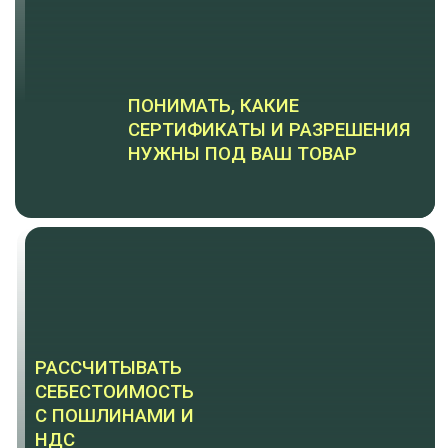
Предприниматель и
официальный советник
Российско-Китайской торговой
палаты
Запустила десятки кейсов по
официальному импорту "под ключ": от
мам в декрете до студийных брендов,
от стартапов до продаж Газпрому, от
носков до тракторов
Работает с Китаем
напрямую, официальный
представитель 3 китайских
заводов в России
Эксперт, который лично