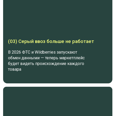
(04) Время играет против
Кто перейдёт на официальный импорт сегодня,
через полгода будет работать спокойно — а кто
ждёт, пока “карго прорвётся”, рискует потерять
и груз, и компанию
(05) Смена фокуса на легальность
Официальный импорт — это не про бумажную
волокиту, это про прозрачность и
предсказуемость расходов, стабильность и
безопасность бизнеса, рост доверия со стороны
покупателей и партнеров