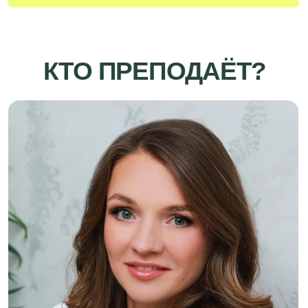
ТАРИФЫ
ЕСТЬ ПРОМОКОД? ВВЕДИ ЕГО НА СТРАНИЦЕ
ОПЛАТЫ
ОСНОВНОЙ
Записанные видео уроки
на
специализированной платформе для обучения
– Getcourse
Проходите обучение
в удобные для вас дни и
время
Все необходимые
контакты проверенных
подрядчиков
(брокеры, сертификационные
центры и транспортные компании)
Все необходимые
шаблоны документов и
образцы их заполнения
(договора, инвойсы,
спецификации, пэкинг листы, маркировки)