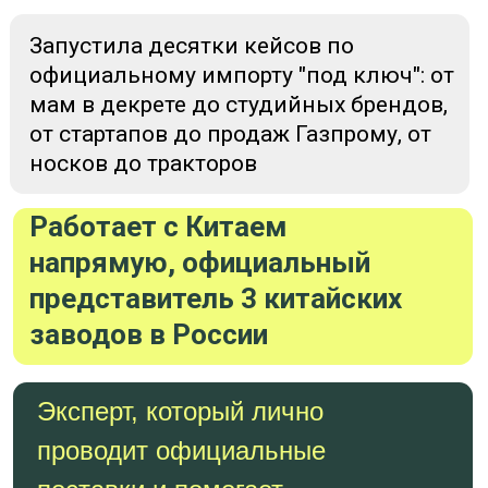
время
Все необходимые
контакты проверенных
подрядчиков
(брокеры, сертификационные
центры и транспортные компании)
Все необходимые
шаблоны документов и
образцы их заполнения
(договора, инвойсы,
спецификации, пэкинг листы, маркировки)
Доступ к урокам и всем материалам курса –
9 месяцев
с момента оплаты
Обратная связь - закрытый тг-чат
-
поддержка эксперта и кураторов в течение 3х
месяцев
Плюс -
личная часовая онлайн консультация
с Анной
95 000
69 990
РУБ
РУБ
ЗАБРАТЬ МЕСТО