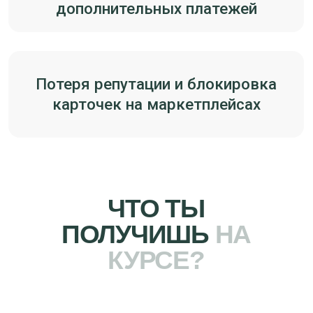
Выбор поставщиков для официального
импорта
Как выбрать фабрику, подходящую для
белого импорта
Как проверить китайские документы
(GACC, ISO, экспортная лицензия)
Логистика, растаможка и правильное
оформление всех документов
Как официально произвести оплату в Китай
Как избежать валютных рисков
Какие сертификаты требуются под ваш код
ТН ВЭД
Сравнение схем и расчёт себестоимости
Как выбрать брокера и не переплачивать