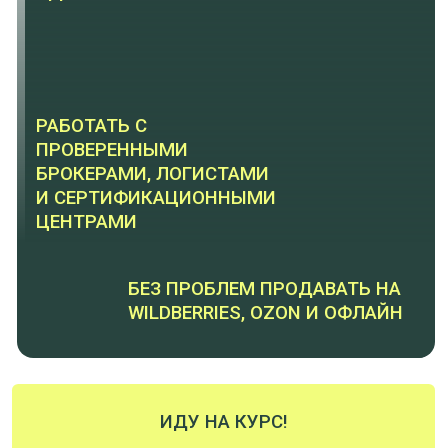
проводит официальные
поставки и помогает
предпринимателям выстраивать
белый импорт под ключ
Сама прошла путь "с нуля" - не по
книжке, а по-настоящему - от
закупок для себя до создания
своего бренда БАДов в Китае
6+ ЛЕТ
Практики в международных поставках
ХОЧУ НА КУРС