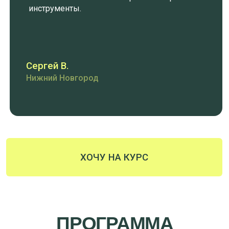
спокойно и без хаоса.
(03) А если я боюсь потерять деньги?
На курсе ты узнаешь, как правильно оформлять все
необходимые документы и оплачивать поставку
официально. Дам все контакты проверенных
подрядчиков и покажу, как сделать всё легально и
безопасно — без риска, что груз «застрянет».
(04) Смогу ли я разобраться, если у меня нет
опыта и юрлица?
Да. Я объясняю, с чего начать: открыть ИП или ООО,
выбрать налоговую систему, подготовить документы и
счёт для оплаты в Китай. Тебе не нужно ничего знать
заранее — всё даётся пошагово.
(05) Что, если у меня не получится?
У тебя будет пошаговая карта и поддержка. Если
действуешь — получится. Проверено десятками