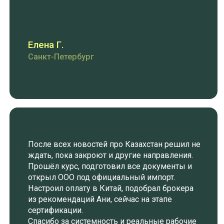
ХОЧУ НА КУРС
ЧАСТО
СПРАШИВАЮТ
(01) А если я вообще не понимаю, как
работает официальный импорт?
Именно для этого и создан курс — тебе не нужно быть
юристом или логистом. Я объясняю всё простыми
словами: от выбора схемы поставки до растаможки.
(02) Это сложно и долго?
Нет. Я собрала пошаговую систему и шаблоны —
действуешь по инструкции, и переход проходит