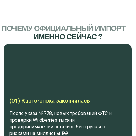
(01) Карго-эпоха закончилась
После указа №778, новых требований ФТС и
проверки Wildberries тысячи
предпринимателей остались без груза и с
рисками на миллионы
₽₽
(02) Граница с Казахстаном — только
начало
Машины стоят на границе, суммы «доплаты»
растут каждый день, проверки усиливаются,