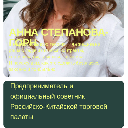
Без обратной связи
Доступ к урокам и всем материалам курса –
6
месяцев
с момента оплаты
35 000
20 990
РУБ
РУБ
ЗАБРАТЬ МЕСТО
ОСНОВНОЙ ПЛЮС
Записанные видео уроки
на
специализированной платформе для обучения –
Getcourse
Проходите обучение
в удобные для вас дни и