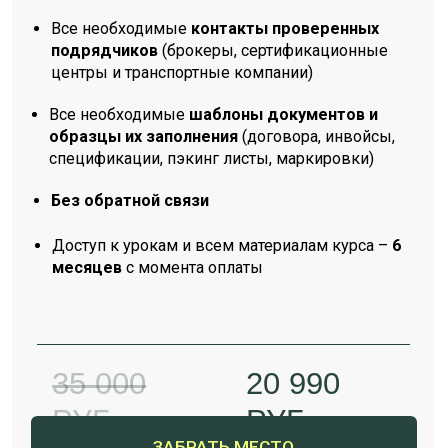
Долго боялась переходить с карго, думала,
что официальный ввоз — это сложно и
дорого.
После курса всё стало понятно: оформили
все документы, взяли всех подрядчиков,
которых дает Анна, и в итоге доставка вышла
по цене почти как через карго, только теперь
всё чисто и спокойно.
Спасибо за пошаговую систему — теперь не
страшно!
Анна К.
Москва
Я думала, что раз официально — значит,
минимум +30% к цене. Оказалось, что если
грамотно оформить документы, выбрать